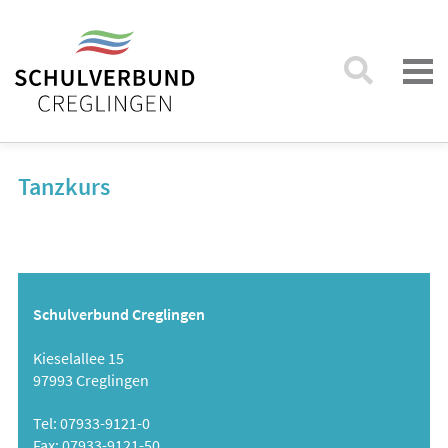
Tanzkurs
Schulverbund Creglingen
Kieselallee 15
97993 Creglingen
Tel: 07933-9121-0
Fax: 07933-9121-50