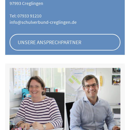
97993 Creglingen
Tel: 07933 91210
info@schulverbund-creglingen.de
UNSERE ANSPRECHPARTNER