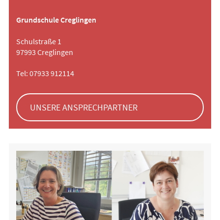
Grundschule Creglingen
Schulstraße 1
97993 Creglingen
Tel: 07933 912114
UNSERE ANSPRECHPARTNER