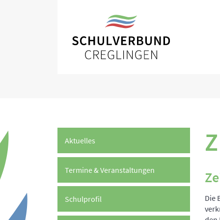
Z
Aktuelles
Termine & Veranstaltungen
Ze
Die 
Schulprofil
verk
den 