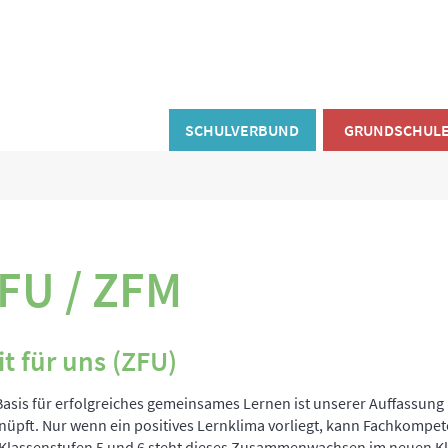
SCHULVERBUND
GRUNDSCHUL
FU / ZFM
it für uns (ZFU)
Basis für erfolgreiches gemeinsames Lernen ist unserer Auffassung
nüpft. Nur wenn ein positives Lernklima vorliegt, kann Fachkompe
Klassenstufen 5 und 6 steht dieses Zusammenwachsen im neuen K