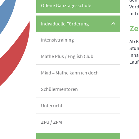
Offene Ganztagesschule
Vord
mit 
Individuelle Förderung
Ze
Intensivtraining
Ab K
Stun
Inha
Mathe Plus / English Club
Lauf
Mkid = Mathe kann ich doch
Schülermentoren
Unterricht
ZFU / ZFM