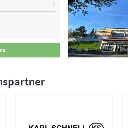
DS
nspartner