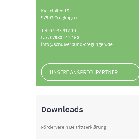
Kieselallee 15
97993 Creglingen
Tel: 07933 912 10
Fax: 07933 912 150
info@schulverbund-creglingen.de
UNSERE ANSPRECHPARTNER
Downloads
Förderverein Beitrittserklärung