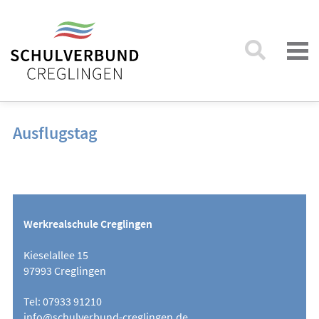
Ausflugstag
Werkrealschule Creglingen
Kieselallee 15
97993 Creglingen
Tel: 07933 91210
info@schulverbund-creglingen.de