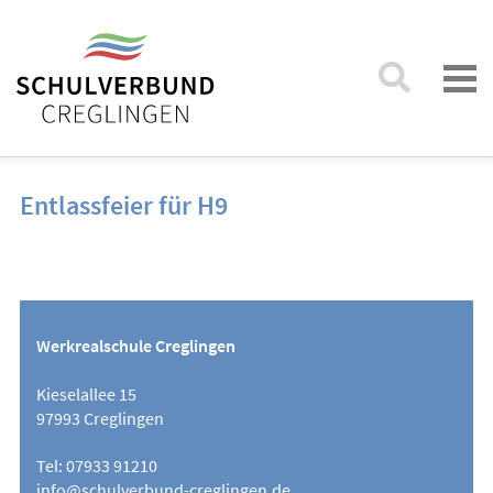
Entlassfeier für H9
Werkrealschule Creglingen
Kieselallee 15
97993 Creglingen
Tel: 07933 91210
info@schulverbund-creglingen.de