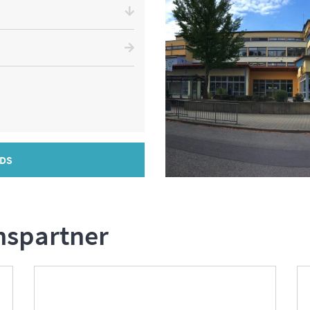
DS
nspartner