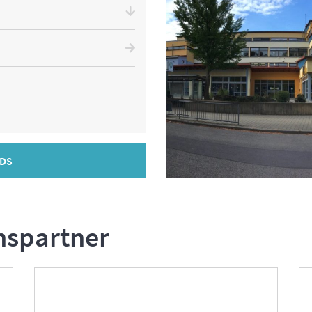
DS
nspartner