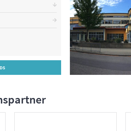
DS
nspartner