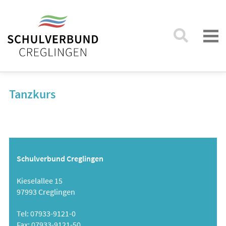
Tanzkurs
Schulverbund Creglingen
Kieselallee 15
97993 Creglingen
Tel: 07933-9121-0
Fax: 07933-9121-50