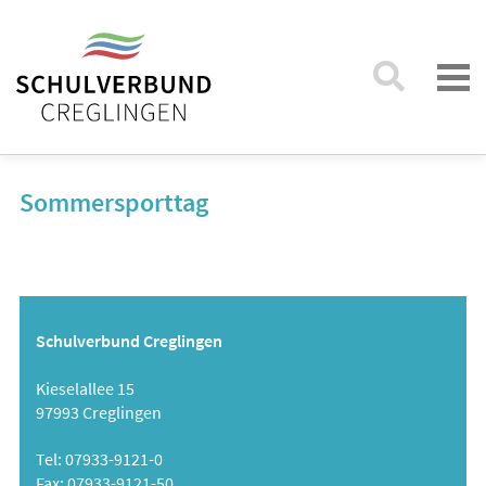
Sommersporttag
Schulverbund Creglingen
Kieselallee 15
97993 Creglingen
Tel: 07933-9121-0
Fax: 07933-9121-50