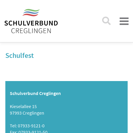
Schulfest
Schulverbund Creglingen
Kieselallee 15
97993 Creglingen
Tel: 07933-9121-0
Fax: 07933-9121-50