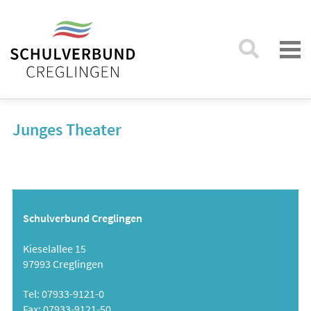
Junges Theater
Schulverbund Creglingen
Kieselallee 15
97993 Creglingen
Tel: 07933-9121-0
Fax: 07933-9121-50