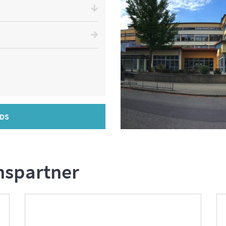
DS
nspartner