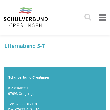
Elternabend 5-7
Schulverbund Creglingen
Kieselallee 15
97993 Creglingen
Tel: 07933-9121-0
Fax: 07933-9121-50