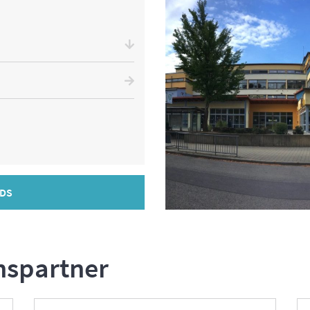
DS
nspartner