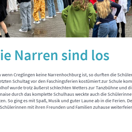
ie Narren sind los
 wenn Creglingen keine Narrenhochburg ist, so durften die Schüle
etzten Schultag vor den Faschingsferien kostümiert zur Schule ko
lhof wurde trotz äußerst schlechten Wetters zur Tanzbühne und die 
naise durch das komplette Schulhaus weckte auch die Schülerinnen 
ten. So ging es mit Spaß, Musik und guter Laune ab in die Ferien. De
Schülerinnen mit ihren Freunden und Familien zuhause weiterfeiern