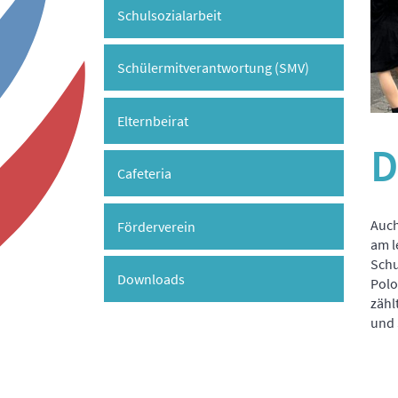
Schulsozialarbeit
Schülermitverantwortung (SMV)
Elternbeirat
D
Cafeteria
Auch
Förderverein
am l
Schu
Downloads
Polo
zähl
und 