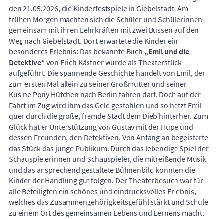
den 21.05.2026, die Kinderfestspiele in Giebelstadt. Am
frühen Morgen machten sich die Schüler und Schülerinnen
gemeinsam mit ihren Lehrkräften mit zwei Bussen auf den
Weg nach Giebelstadt. Dort erwartete die Kinder ein
besonderes Erlebnis: Das bekannte Buch
„Emil und die
Detektive“
von Erich Kästner wurde als Theaterstück
aufgeführt. Die spannende Geschichte handelt von Emil, der
zum ersten Mal allein zu seiner Großmutter und seiner
Kusine Pony Hütchen nach Berlin fahren darf. Doch auf der
Fahrt im Zug wird ihm das Geld gestohlen und so hetzt Emil
quer durch die große, fremde Stadt dem Dieb hinterher. Zum
Glück hat er Unterstützung von Gustav mit der Hupe und
dessen Freunden, den Detektiven. Von Anfang an begeisterte
das Stück das junge Publikum. Durch das lebendige Spiel der
Schauspielerinnen und Schauspieler, die mitreißende Musik
und das ansprechend gestaltete Bühnenbild konnten die
Kinder der Handlung gut folgen. Der Theaterbesuch war für
alle Beteiligten ein schönes und eindrucksvolles Erlebnis,
welches das Zusammengehörigkeitsgefühl stärkt und Schule
zu einem Ort des gemeinsamen Lebens und Lernens macht.