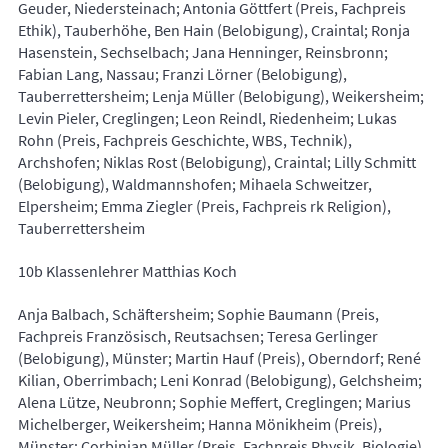
Geuder, Niedersteinach; Antonia Göttfert (Preis, Fachpreis
Ethik), Tauberhöhe, Ben Hain (Belobigung), Craintal; Ronja
Hasenstein, Sechselbach; Jana Henninger, Reinsbronn;
Fabian Lang, Nassau; Franzi Lörner (Belobigung),
Tauberrettersheim; Lenja Müller (Belobigung), Weikersheim;
Levin Pieler, Creglingen; Leon Reindl, Riedenheim; Lukas
Rohn (Preis, Fachpreis Geschichte, WBS, Technik),
Archshofen; Niklas Rost (Belobigung), Craintal; Lilly Schmitt
(Belobigung), Waldmannshofen; Mihaela Schweitzer,
Elpersheim; Emma Ziegler (Preis, Fachpreis rk Religion),
Tauberrettersheim
10b Klassenlehrer Matthias Koch
Anja Balbach, Schäftersheim; Sophie Baumann (Preis,
Fachpreis Französisch, Reutsachsen; Teresa Gerlinger
(Belobigung), Münster; Martin Hauf (Preis), Oberndorf; René
Kilian, Oberrimbach; Leni Konrad (Belobigung), Gelchsheim;
Alena Lütze, Neubronn; Sophie Meffert, Creglingen; Marius
Michelberger, Weikersheim; Hanna Mönikheim (Preis),
Münster; Corbinian Müller (Preis, Fachpreis Physik, Biologie),