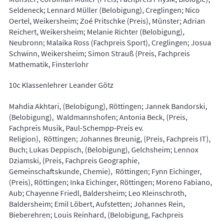
Seldeneck; Lennard Müller (Belobigung), Creglingen; Nico
Oertel, Weikersheim; Zoé Pritschke (Preis), Münster; Adrian
Reichert, Weikersheim; Melanie Richter (Belobigung),
Neubronn; Malaika Ross (Fachpreis Sport), Creglingen; Josua
Schwinn, Weikersheim; Simon Strauß (Preis, Fachpreis
Mathematik, Finsterlohr
10c Klassenlehrer Leander Götz
Mahdia Akhtari, (Belobigung), Röttingen; Jannek Bandorski,
(Belobigung), Waldmannshofen; Antonia Beck, (Preis,
Fachpreis Musik, Paul-Schempp-Preis ev.
Religion), Röttingen; Johannes Breunig, (Preis, Fachpreis IT),
Buch; Lukas Deppisch, (Belobigung), Gelchsheim; Lennox
Dziamski, (Preis, Fachpreis Geographie,
Gemeinschaftskunde, Chemie), Röttingen; Fynn Eichinger,
(Preis), Röttingen; Inka Eichinger, Röttingen; Moreno Fabiano,
Aub; Chayenne Friedl, Baldersheim; Leo Kleinschroth,
Baldersheim; Emil Löbert, Aufstetten; Johannes Rein,
Bieberehren; Louis Reinhard, (Belobigung, Fachpreis