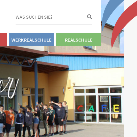
E
WERKREALSCHULE
REALSCHULE