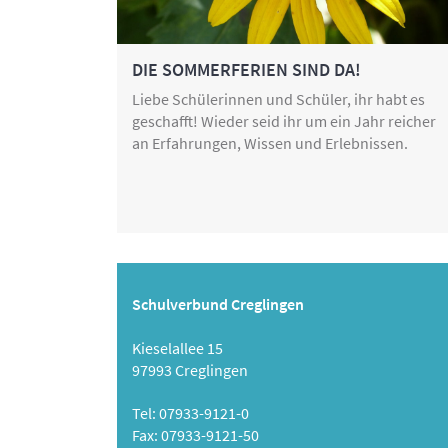
DIE SOMMERFERIEN SIND DA!
Liebe Schülerinnen und Schüler, ihr habt es
geschafft! Wieder seid ihr um ein Jahr reicher
an Erfahrungen, Wissen und Erlebnissen.
Schulverbund Creglingen
Kieselallee 15
97993 Creglingen
Tel: 07933-9121-0
Fax: 07933-9121-50